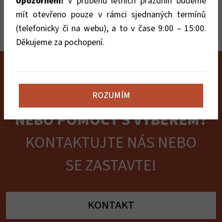
Upozornění!
V průběhu letních prázdnin budeme
mít otevřeno pouze v rámci sjednaných termínů
(telefonicky či na webu), a to v čase 9:00 – 15:00.
Děkujeme za pochopení.
POTŘEBUJETE PORADIT
ROZUMÍM
NEBO POMOCT S VÝBĚREM?
KONTAKTUJTE NÁS NEBO
SE ZASTAVTE!
KONTAKT