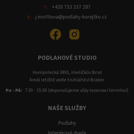
+420 733 337 287
T:
j.mottlova@podlahy-korejtko.cz
E:
PODLAHOVÉ STUDIO
Humpolecká 3891, Havlíčkův Brod
Areál letiště vedle truhlářství Brabec
Po - Pá:
7:30 - 15:30 (doporučujeme vždy rezervaci termínu!)
NAŠE SLUŽBY
Podlahy
Interiérové dveře