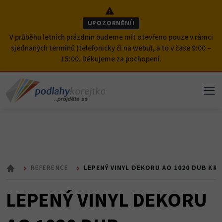
Přeskočit na obsah
UPOZORNĚNÍ!
V průběhu letních prázdnin budeme mít otevřeno pouze v rámci
sjednaných termínů (telefonicky či na webu), a to v čase 9:00 –
15:00. Děkujeme za pochopení.
REFERENCE
LEPENÝ VINYL DEKORU AO 1020 DUB KR
ÚVOD
LEPENÝ VINYL DEKORU