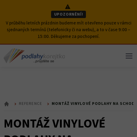
Přeskočit na obsah
UPOZORNĚNÍ!
V průběhu letních prázdnin budeme mít otevřeno pouze v rámci
sjednaných termínů (telefonicky či na webu), a to v čase 9:00 –
15:00. Děkujeme za pochopení.
REFERENCE
MONTÁŽ VINYLOVÉ PODLAHY NA SCHODI
ÚVOD
MONTÁŽ VINYLOVÉ