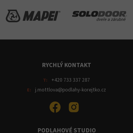
RYCHLÝ KONTAKT
+420 733 337 287
T:
j.mottlova@podlahy-korejtko.cz
E:
PODLAHOVÉ STUDIO